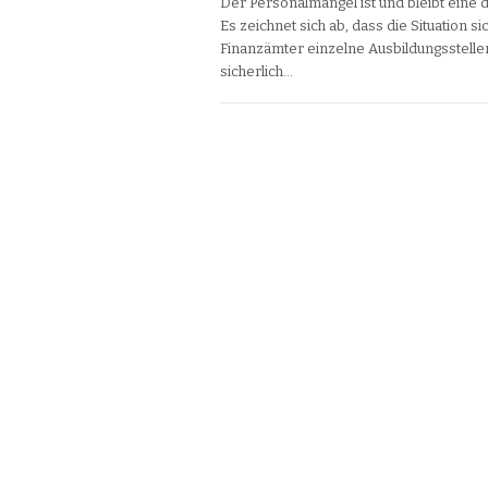
Der Personalmangel ist und bleibt eine
Es zeichnet sich ab, dass die Situation s
Finanzämter einzelne Ausbildungsstell
sicherlich…