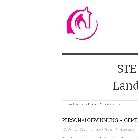
ST
Land
Durchsuchen:
Home
»
2024
»
Januar
PERSONALGEWINNUNG – GEME
12. Januar 2024
· by
SBG Team
· in
Allgemein