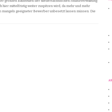
 der größten Baustellen der niedersächsischen Finanzverwaltung.
ich hier mittelfristig weiter zuspitzen wird, da mehr und mehr
en mangels geeigneter Bewerber unbesetzt lassen müssen. Die
A