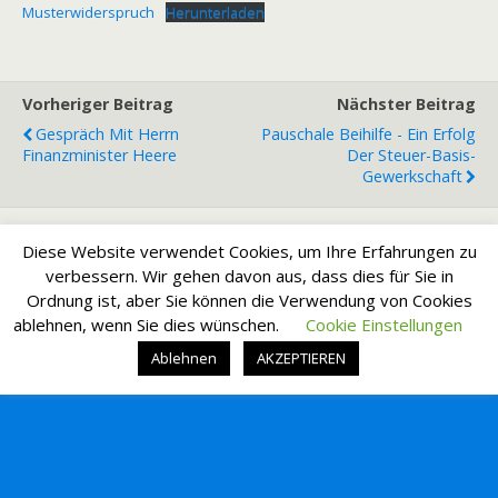
Musterwiderspruch
Herunterladen
Vorheriger Beitrag
Nächster Beitrag
Gespräch Mit Herrn
Pauschale Beihilfe - Ein Erfolg
Finanzminister Heere
Der Steuer-Basis-
Gewerkschaft
Diese Website verwendet Cookies, um Ihre Erfahrungen zu
Zum Seitenanfang
verbessern. Wir gehen davon aus, dass dies für Sie in
Ordnung ist, aber Sie können die Verwendung von Cookies
ablehnen, wenn Sie dies wünschen.
Cookie Einstellungen
Mobil
Desktop
Ablehnen
AKZEPTIEREN